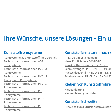
Ihre Wünsche, unsere Lösungen - Ein
Kunststoffrohrsysteme
Kunststoffarmaturen nach 
Rohrsysteme aus Kunststoff im Überblick
ATEX-Leitlinien allgemein
Technische Informationen ABS
Neue EU Richtlinie 2014/34/EU
Rohrsysteme
Kunststoffarmaturen in Ex-Zonen
Technische Informationen PVC U
Schmutzfänger PP-EL DN 15 - DN 50
Rohrsysteme
Rückschlagventil PP-EL DN 15 - DN 
Technische Informationen PVC U
Schrägsitzventil PP-EL DN 15 - DN 5
Transparent Rohrsysteme
Technische Informationen PVC C
Kleben von Kunststoffrohre
Rohrsysteme
Klebeanleitung
Technische Informationen PP
Klebeanleitung per Video
Rohrsysteme
Technische Informationen PP-R
Kunststoffschweißen
Rohrsysteme
Technische Informationen PE
Hinweise zum Extrusionsschweissen
Rohrsysteme