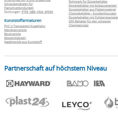
Rührwerk für Dosierbehälter
Schraubenlängen für
Dosierbehälter mit Anbauvarianten
Flanschverbindungen
Dosierbehälter aus Plattenmaterial
Dichtungen:
PTFE,
NBR,
FKM,
EPDM
Chemiebehälter - Kundenlösungen
Dosierbehälter mit Füllstandsanzei
Kunststoffarmaturen
GFK Behälter für den schweren
Chemieeinsatz
PVC U Transparent Kugelhahn
Membranventile
Blockventile
Absperrklappen
Nadelventile aus Kunststoff
Partnerschaft auf höchstem Niveau