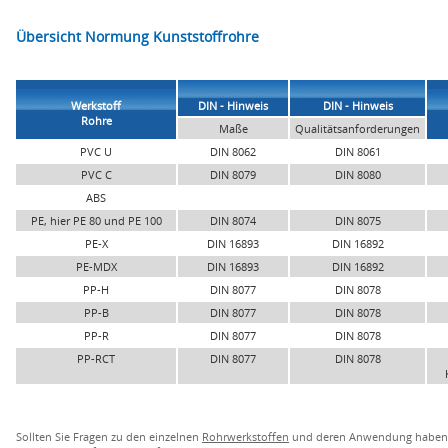
Übersicht Normung Kunststoffrohre
Werkstoff
DIN - Hinweis
DIN - Hinweis
Rohre
Maße
Qualitätsanforderungen
PVC U
DIN 8062
DIN 8061
PVC C
DIN 8079
DIN 8080
ABS
PE, hier PE 80 und PE 100
DIN 8074
DIN 8075
PE-X
DIN 16893
DIN 16892
PE-MDX
DIN 16893
DIN 16892
PP-H
DIN 8077
DIN 8078
PP-B
DIN 8077
DIN 8078
PP-R
DIN 8077
DIN 8078
PP-RCT
DIN 8077
DIN 8078
Sollten Sie Fragen zu den einzelnen
Rohrwerkstoffen
und deren Anwendung haben, s