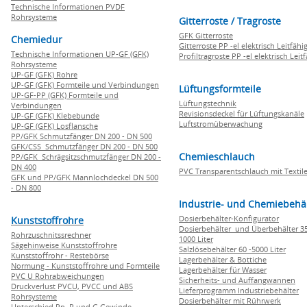
Technische Informationen PVDF
Rohrsysteme
Gitterroste / Tragroste
GFK Gitterroste
Chemiedur
Gitterroste PP -el elektrisch Leitfähi
Technische Informationen UP-GF (GFK)
Profiltragroste PP -el elektrisch Leit
Rohrsysteme
UP-GF (GFK) Rohre
UP-GF (GFK) Formteile und Verbindungen
Lüftungsformteile
UP-GF-PP (GFK) Formteile und
Lüftungstechnik
Verbindungen
Revisionsdeckel für Lüftungskanäle
UP-GF (GFK) Klebebunde
Luftstromüberwachung
UP-GF (GFK) Losflansche
PP/GFK Schmutzfänger DN 200 - DN 500
GFK/CSS Schmutzfänger DN 200 - DN 500
Chemieschlauch
PP/GFK Schrägsitzschmutzfänger DN 200 -
DN 400
PVC Transparentschlauch mit Textile
GFK und PP/GFK Mannlochdeckel DN 500
- DN 800
Industrie- und Chemiebehä
Dosierbehälter-Konfigurator
Kunststoffrohre
Dosierbehälter und Überbehälter 35
Rohrzuschnitssrechner
1000 Liter
Sägehinweise Kunststoffrohre
Salzlösebehälter 60 -5000 Liter
Kunststoffrohr - Restebörse
Lagerbehälter & Bottiche
Normung - Kunststoffrohre und Formteile
Lagerbehälter für Wasser
PVC U Rohrabweichungen
Sicherheits- und Auffangwannen
Druckverlust PVCU, PVCC und ABS
Lieferprogramm Industriebehälter
Rohrsysteme
Dosierbehälter mit Rührwerk
Unterschied Rp, R und G Gewinde